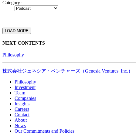
Category :
LOAD MORE
NEXT CONTENTS
Philosophy
株式会社ジェネシア・ベンチャーズ（Genesia Ventures, Inc.）
Philosophy
Investment
Team
Companies
Insights
Careers
Contact
About
News
Our Commitments and Policies