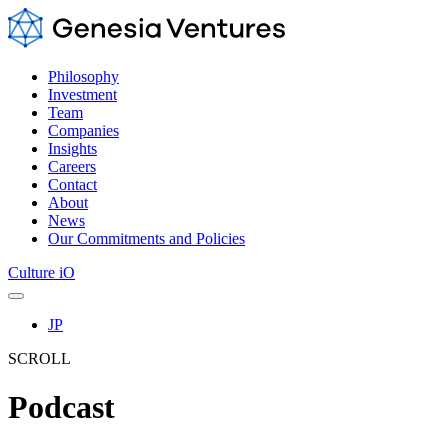
Philosophy
Investment
Team
Companies
Insights
Careers
Contact
About
News
Our Commitments and Policies
Culture iO
JP
SCROLL
Podcast