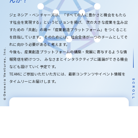
ジェネシア・ベンチャーズは、「すべての人に豊かさと機会をもたら
す社会を実現する」というビジョンを掲げ、
次の大きな産業を生み出
すための「共創」の場＝「産業創造プラットフォーム」をつくること
を目指しています。
そのためには、社会全体が一つのチームとしてそ
れに向かう必要があると考えます。
©Genesia Ventures, Inc.
今後も、産業創造プラットフォームの構築・発展に寄与するような情
報発信を続けつつ、
みなさまとインタラクティブに議論ができる機会
なども設けていく予定です。
TEAMにご参加いただいた方には、最新コンテンツやイベント情報を
SCROLL
タイムリーにお届けします。
登録フォーム