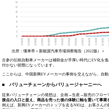
出所：懂車帝＜新能源汽車市場洞察報告（2022版）＞
古参の伝統自動車メーカーは補助金が手厚い時代にEV化を
付かない状態になっています。
ここからは、中国新興EVメーカーの事例を交えながら、自
■ バリューチェーンからバリュージャーニーへ
従来バリューチェーンの発想は、企画→生産→販売のフロー
接点の入口と捉え、商品を売った後の体験に軸を置いて事業
例えば、新興EVメーカーのトップを走るNIOは、お客さん