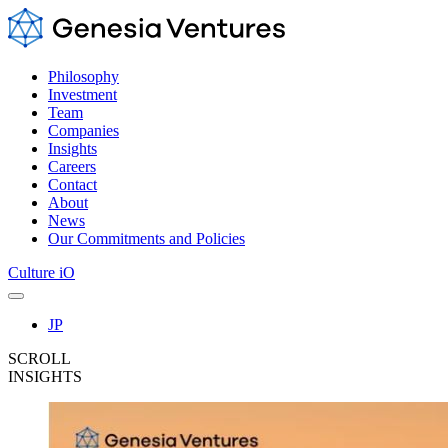
Philosophy
Investment
Team
Companies
Insights
Careers
Contact
About
News
Our Commitments and Policies
Culture iO
JP
SCROLL
INSIGHTS