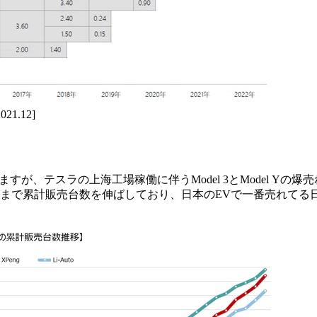
.12]
、テスラの上海工場稼働に伴うModel 3とModel Yの爆売れの
後まで累計販売台数を伸ばしており、日本のEVで一番売れてる日