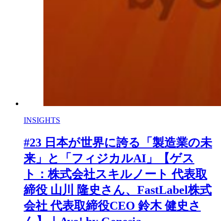
INSIGHTS
#23 日本が世界に誇る「製造業の未
来」と「フィジカルAI」【ゲス
ト：株式会社スキルノート 代表取
締役 山川 隆史さん、FastLabel株式
会社 代表取締役CEO 鈴木 健史さ