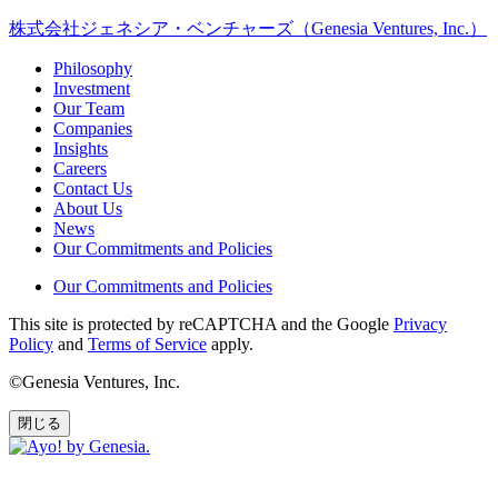
株式会社ジェネシア・ベンチャーズ（Genesia Ventures, Inc.）
Philosophy
Investment
Our Team
Companies
Insights
Careers
Contact Us
About Us
News
Our Commitments and Policies
Our Commitments and Policies
This site is protected by reCAPTCHA and the Google
Privacy
Policy
and
Terms of Service
apply.
©Genesia Ventures, Inc.
閉じる