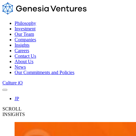
Philosophy
Investment
Our Team
Companies
Insights
Careers
Contact Us
About Us
News
Our Commitments and Policies
Culture iO
JP
SCROLL
INSIGHTS