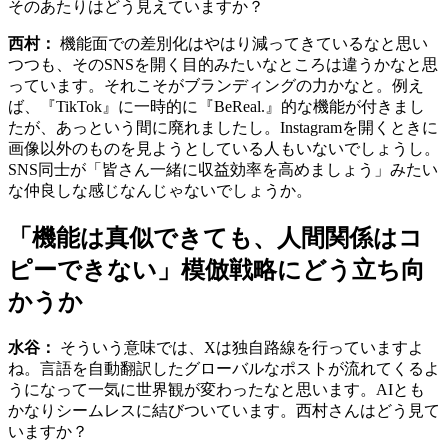
そのあたりはどう見えていますか？
西村：
機能面での差別化はやはり減ってきているなと思い
つつも、そのSNSを開く目的みたいなところは違うかなと思
っています。それこそがブランディングの力かなと。例え
ば、『TikTok』に一時的に『BeReal.』的な機能が付きまし
たが、あっという間に廃れましたし。Instagramを開くときに
画像以外のものを見ようとしている人もいないでしょうし。
SNS同士が「皆さん一緒に収益効率を高めましょう」みたい
な仲良しな感じなんじゃないでしょうか。
「機能は真似できても、人間関係はコ
ピーできない」模倣戦略にどう立ち向
かうか
水谷：
そういう意味では、Xは独自路線を行っていますよ
ね。言語を自動翻訳したグローバルなポストが流れてくるよ
うになって一気に世界観が変わったなと思います。AIとも
かなりシームレスに結びついています。西村さんはどう見て
いますか？