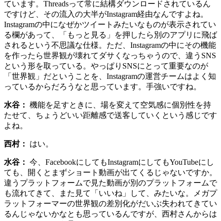
ています。Threadsって常に結構ダウンロードされているん
ですけど、その流入の大半がInstagram経由なんですよね。
Instagramの中になぜかツイートみたいなものが表示されてい
る欄があって、「もっと見る」を押したら別のアプリに飛ば
されるという不思議な仕様。ただ、Instagramの中にその機能
を作ったら世界観が壊れてダサくなっちゃうので、違うSNS
という形を取っている。やっぱりSNSにとって重要なのが
「世界観」だということを、Instagramの運営チームはよく知
っているからだろうなと思っています。手強いですね。
水谷：
機能を足すときに、場を変えて空気感に個別性を持
たせて、ちょうどいい距離感で送客していくという感じです
よね。
西村：
はい。
水谷：
今、FacebookにしてもInstagramにしてもYouTubeにし
ても、開くとまずショート動画が出てくるじゃないですか。
違うプラットフォームで見た動画が別のプラットフォームで
も流れてきて、また見て「いいね」して、みたいな。メガプ
ラットフォーマーの世界観の差別化がだいぶ失われてきてい
るんじゃないかなとも思っているんですが、西村さんからは