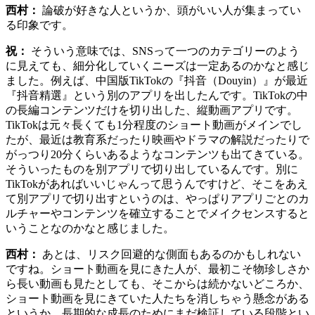
西村：
論破が好きな人というか、頭がいい人が集まってい
る印象です。
祝：
そういう意味では、SNSって一つのカテゴリーのよう
に見えても、細分化していくニーズは一定あるのかなと感じ
ました。例えば、中国版TikTokの『抖音（Douyin）』が最近
『抖音精選』という別のアプリを出したんです。TikTokの中
の長編コンテンツだけを切り出した、縦動画アプリです。
TikTokは元々長くても1分程度のショート動画がメインでし
たが、最近は教育系だったり映画やドラマの解説だったりで
がっつり20分くらいあるようなコンテンツも出てきている。
そういったものを別アプリで切り出しているんです。別に
TikTokがあればいいじゃんって思うんですけど、そこをあえ
て別アプリで切り出すというのは、やっぱりアプリごとのカ
ルチャーやコンテンツを確立することでメイクセンスすると
いうことなのかなと感じました。
西村：
あとは、リスク回避的な側面もあるのかもしれない
ですね。ショート動画を見にきた人が、最初こそ物珍しさか
ら長い動画も見たとしても、そこからは続かないどころか、
ショート動画を見にきていた人たちを消しちゃう懸念がある
というか。長期的な成長のためにまだ検証している段階とい