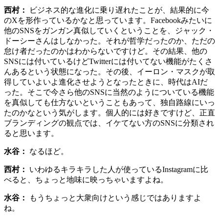
西村：
ビジネス的な進化に乗り遅れたことが、結果的に今
のXを形作っているかなと思っています。Facebookみたいに
他のSNSをガンガン真似していくということを、ジャック・
ドーシーさんはしなかった。それが哲学だったのか、ただの
怠け者だったのかはわからないですけど。その結果、他の
SNSには付いているけどTwitterには付いてない機能がたくさ
んあるという状態になった。その後、イーロン・マスクが取
得していよいよ進化させようとなったときに、時代はAIだ
った。そこで今さら他のSNSに当然のようについている機能
を真似しても仕方ないということもあって、独自路線にいっ
たのかなという気がします。個人的には好きですけど、正直
ブランディングの観点では、イケてない方のSNSに分類され
ると思います。
水谷：
なるほど。
西村：
いわゆるキラキラした人が使っているInstagramに比
べると、ちょっと地味に映っちゃいますよね。
水谷：
もうちょっと大衆向けという感じではありますよ
ね。