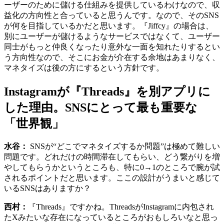
ーザーのために儲ける仕組みを提供しているわけなので、収
益化の方向性と合っていると思うんです。なので、そのSNS
が何を目指しているかだと思います。『Jiffcy』の場合は、
別にユーザーが儲けるようなサービスではなくて、ユーザー
同士がもっと仲良くなったり意外な一面を知れたりするとい
う方向性なので、そこにお金が介在する余地はあまりなく、
マネタイズは後の方にするという方針です。
Instagramが『Threads』を別アプリに
した理由。SNSにとって最も重要な
「世界観」
水谷：
SNSが“どこでマネタイズするか問題”は極めて難しい
問題です。どれだけの時間滞在してもらい、どう繋がりを増
やしてもらうかというところも、特に0→1のところで腕が試
されるポイントだと思います。ここの設計がうまいと感じて
いるSNSはありますか？
西村：
『Threads』ですかね。ThreadsがInstagramに内包され
たXみたいな存在になっているところがおもしろいなと思っ