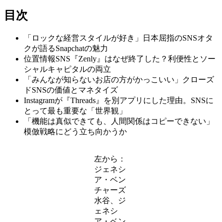
目次
「ロックな経営スタイルが好き」日本屈指のSNSオタ
クが語るSnapchatの魅力
位置情報SNS『Zenly』はなぜ終了した？利便性とソー
シャルキャピタルの両立
「みんなが知らないお店の方がかっこいい」クローズ
ドSNSの価値とマネタイズ
Instagramが『Threads』を別アプリにした理由。SNSに
とって最も重要な「世界観」
「機能は真似できても、人間関係はコピーできない」
模倣戦略にどう立ち向かうか
左から：
ジェネシ
ア・ベン
チャーズ
水谷、ジ
ェネシ
ア・ベン