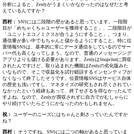
分析によると、Zenlyがうまくいかなかったのはなぜだと考
えているんですか？
西村：
SNSには二段階の壁があると思っています。一段階
目が「めちゃくちゃユーザーを獲得すること」、二段階目が
「ユニットエコノミクスが合うようにすること」。つまり、
通信量が多い中でもちゃんと儲かるようにすること。特に位
置情報SNSは、基本的に常にデータ通信をしているのでサー
バー代も高くなってしまう。なので、普通のメッセージング
アプリよりも儲ける必要があります。ZenlyはSnapchatに買収
されたんですけど、取り込まれた機能はZenlyの劣化版みた
いなもので、そこで収益化を試行錯誤するインセンティブが
なくなって終了したそうです。位置情報SNSはサービス自体
の歴史も浅いですし、マネタイズの研究もされ尽くされてい
なかったという経緯もあって、終了せざるを得なかったんで
すよね。なので、Zenlyが買収されずに自力でがむしゃらに
やり続けていたらどうにかなったのかもしれません。
祝：
ユーザーのニーズにはちゃんと刺さっていたんですか
ね？
西村：
そうですね。SNSには二つの軸があると思っていま