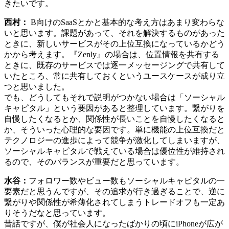
きたいです。
西村：
B向けのSaaSとかと基本的な考え方はあまり変わらな
いと思います。課題があって、それを解決するものがあった
ときに、新しいサービスがその上位互換になっているかどう
かから考えます。『Zenly』の場合は、位置情報を共有する
ときに、既存のサービスでは逐一メッセージングで共有して
いたところ、常に共有しておくというユースケースが成り立
つと思いました。
でも、どうしてもそれで説明がつかない場合は「ソーシャル
キャピタル」という要因があると整理しています。繋がりを
自慢したくなるとか、関係性が長いことを自慢したくなると
か、そういった心理的な要因です。単に機能の上位互換だと
テクノロジーの進歩によって競争が激化してしまいますが、
ソーシャルキャピタルで戦えている場合は優位性が維持され
るので、そのバランスが重要だと思っています。
水谷：
フォロワー数やビュー数もソーシャルキャピタルの一
要素だと思うんですが、その追求が行き過ぎることで、逆に
繋がりや関係性が希薄化されてしまうトレードオフも一定あ
りそうだなと思っています。
昔話ですが、僕が社会人になったばかりの頃にiPhoneが広が