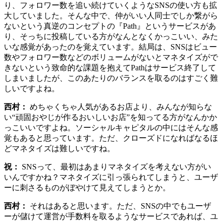
り、フォロワー数を追い続けていくようなSNSの使い方も拡
大していました。そんな中で、仲がいい人同士でしか繋がら
ないという真逆のコンセプトの『Path』というサービスがあ
り、そっちに投稿している方がなんとなくかっこいい、みた
いな感覚があったのを覚えています。結局は、SNSはビュー
数やフォロワー数などのボリュームがないとマネタイズがで
きないという致命的な課題を抱えてPathはサービス終了して
しまいましたが、このあたりのバランスを取るのはすごく難
しいですよね。
西村：
めちゃくちゃ人気があるお店より、みんなが知らな
い“頑固おやじが作るおいしいお店”を知ってる方がなんかか
っこいいですよね。ソーシャルキャピタルの中にはそんな感
覚もあると思っています。ただ、クローズドになればなるほ
どマネタイズは難しいですね。
祝：
SNSって、最初はあまりマネタイズを考えない方がい
いんですかね？マネタイズに引っ張られてしまうと、ユーザ
ーに刺さるものがぼやけて見えてしまうとか。
西村：
それはあると思います。ただ、SNSの中でもユーザ
ーが儲けて運営が手数料を取るようなサービスであれば、ユ