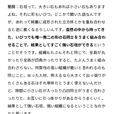
堅田：
石垣って、大きい石もあれば小さい石もあります
よね。それに形もいびつ。どこかで聞いた話なんです
が、あれって綺麗に成形された立方体とかを重ね合わせ
ると逆に脆くなるらしいんです。
自然の中から持ってき
た、いびつでも唯一無二の形の石同士をうまく組み合わ
せることで、結果としてすごく強い石垣ができる
という
ことだそうです。組織もたぶんそれと同じで、全員が丸
かったり全員が四角かったりすると、たぶんうまく組み
合わさらない。同質性の高い組織が脆いと言われるのも
同じこと。尖った人材、例えるなら大きくて出っ張りが
たくさんある石はそれ単体だとうまく使えないんだけ
ど、隙間に小さい石が入ったり凸凹同士がうまく合わさ
ったりと、お互いに引っ掛かりがあるからうまくいく。
結果として強い石垣、強い組織になるということなのか
なと思います。