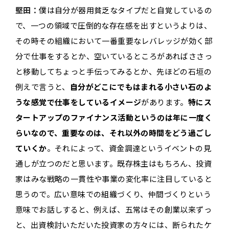
堅田：
僕は自分が器用貧乏なタイプだと自覚しているの
で、一つの領域で圧倒的な存在感を出すというよりは、
その時その組織において一番重要なレバレッジが効く部
分で仕事をするとか、空いているところがあればささっ
と移動してちょっと手伝ってみるとか、先ほどの石垣の
例えで言うと、
自分がどこにでもはまれる小さい石のよ
うな感覚で仕事をしているイメージ
があります。
特にス
タートアップのファイナンス活動というのは年に一度く
らいなので、重要なのは、それ以外の時間をどう過ごし
ていくか
。それによって、資金調達というイベントの見
通しが立つのだと思います。既存株主はもちろん、投資
家はみな戦略の一貫性や事業の変化率に注目していると
思うので。広い意味での組織づくり、仲間づくりという
意味でお話しすると、例えば、五常はその創業以来ずっ
と、出資検討いただいた投資家の方々には、断られたケ