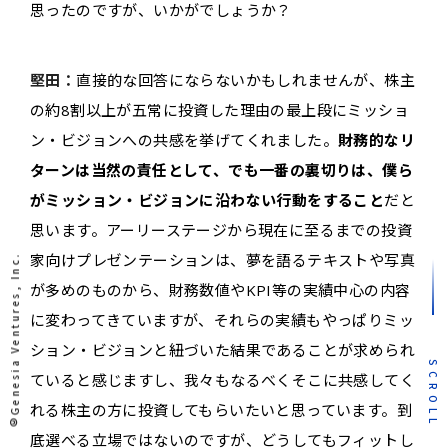
思ったのですが、いかがでしょうか？
堅田：
直接的な回答にならないかもしれませんが、株主
の約8割以上が五常に投資した理由の最上段にミッショ
ン・ビジョンへの共感を挙げてくれました。
財務的なリ
ターンは当然の責任として、でも一番の裏切りは、僕ら
がミッション・ビジョンに沿わない行動をすること
だと
思います。アーリーステージから現在に至るまでの投資
家向けプレゼンテーションは、夢を語るテキストや写真
©Genesia Ventures, Inc.
が多めのものから、財務数値やKPI等の実績中心の内容
に変わってきていますが、それらの実績もやっぱりミッ
ション・ビジョンと紐づいた結果であることが求められ
SCROLL
ていると感じますし、我々もなるべくそこに共感してく
れる株主の方に投資してもらいたいと思っています。到
底選べる立場ではないのですが、どうしてもフィットし