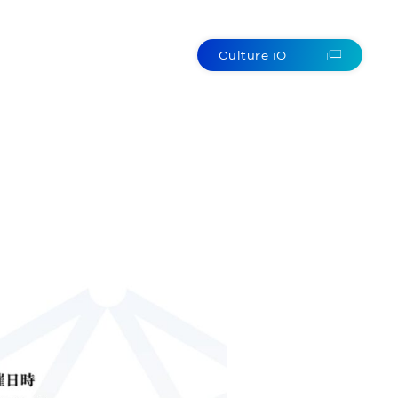
reers
Contact
About
Culture iO
JP