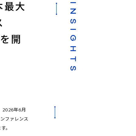
本最大
INSIGHTS
ス
集を開
026年6月
アカンファレンス
ます。