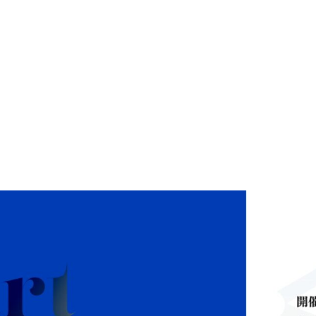
phy
Investment
Team
Companies
Insights
Ca
S