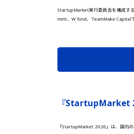
StartupMarket実行委員会を構成
mint、W fund、TeamMake Capita
『StartupMarke
『StartupMarket 2026